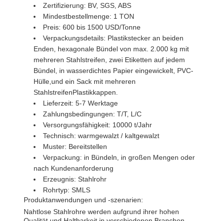
Zertifizierung: BV, SGS, ABS
Mindestbestellmenge: 1 TON
Preis: 600 bis 1500 USD/Tonne
Verpackungsdetails: Plastikstecker an beiden
Enden, hexagonale Bündel von max. 2.000 kg mit
mehreren Stahlstreifen, zwei Etiketten auf jedem
Bündel, in wasserdichtes Papier eingewickelt, PVC-
Hülle,und ein Sack mit mehreren
StahlstreifenPlastikkappen.
Lieferzeit: 5-7 Werktage
Zahlungsbedingungen: T/T, L/C
Versorgungsfähigkeit: 10000 t/Jahr
Technisch: warmgewalzt / kaltgewalzt
Muster: Bereitstellen
Verpackung: in Bündeln, in großen Mengen oder
nach Kundenanforderung
Erzeugnis: Stahlrohr
Rohrtyp: SMLS
Produktanwendungen und -szenarien:
Nahtlose Stahlrohre werden aufgrund ihrer hohen
Qualität und Haltbarkeit in verschiedenen Branchen