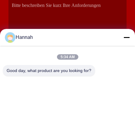
Hannah
5:34 AM
EINREICHUNGEN
Good day, what product are you looking for?
ANSCHRIFT
Räume 2408,2409,2410, Huakun-Gebäude, No.200 Abschnitt
2 Oststraße Xiangfu, Dongjing-Straße, Yuhua-Bezirk,
Changsha, China
JOHO STEEL CO., LTD