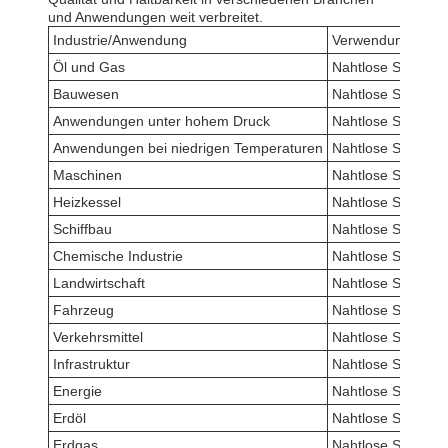
und Anwendungen weit verbreitet.
Industrie/Anwendung
Verwendung des P
Öl und Gas
Nahtlose Stahlroh
Bauwesen
Nahtlose Stahlroh
Anwendungen unter hohem Druck
Nahtlose Stahlroh
Anwendungen bei niedrigen Temperaturen
Nahtlose Stahlroh
Maschinen
Nahtlose Stahlroh
Heizkessel
Nahtlose Stahlro
Schiffbau
Nahtlose Stahlroh
Chemische Industrie
Nahtlose Stahlroh
Landwirtschaft
Nahtlose Stahlroh
Fahrzeug
Nahtlose Stahlroh
Verkehrsmittel
Nahtlose Stahlroh
Infrastruktur
Nahtlose Stahlroh
Energie
Nahtlose Stahlroh
Erdöl
Nahtlose Stahlroh
Erdgas
Nahtlose Stahlroh