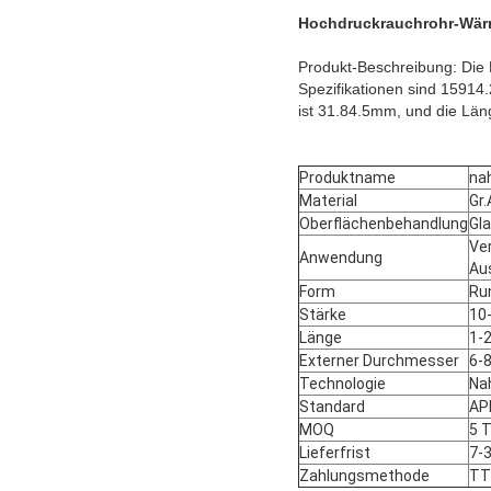
Hochdruckrauchrohr-Wärm
Produkt-Beschreibung: Die 
Spezifikationen sind 1591
ist 31.84.5mm, und die Läng
Produktname
nah
Material
Gr
Oberflächenbehandlung
Gla
Ve
Anwendung
Au
Form
Ru
Stärke
10
Länge
1-
Externer Durchmesser
6-
Technologie
Na
Standard
AP
MOQ
5 
Lieferfrist
7-
Zahlungsmethode
TT