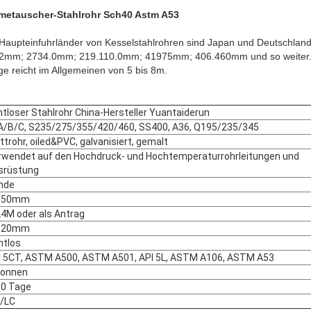
etauscher-Stahlrohr Sch40 Astm A53
Haupteinfuhrländer von Kesselstahlrohren sind Japan und Deutschland.
4.2mm; 2734.0mm; 219.110.0mm; 41975mm; 406.460mm und so weiter. Di
e reicht im Allgemeinen von 5 bis 8m.
tloser Stahlrohr China-Hersteller Yuantaiderun
.A/B/C, S235/275/355/420/460, SS400, A36, Q195/235/345
ttrohr, oiled&PVC, galvanisiert, gemalt
rwendet auf den Hochdruck- und Hochtemperaturrohrleitungen und
srüstung
nde
-50mm
24M oder als Antrag
820mm
htlos
I 5CT, ASTM A500, ASTM A501, API 5L, ASTM A106, ASTM A53
Tonnen
30 Tage
/LC