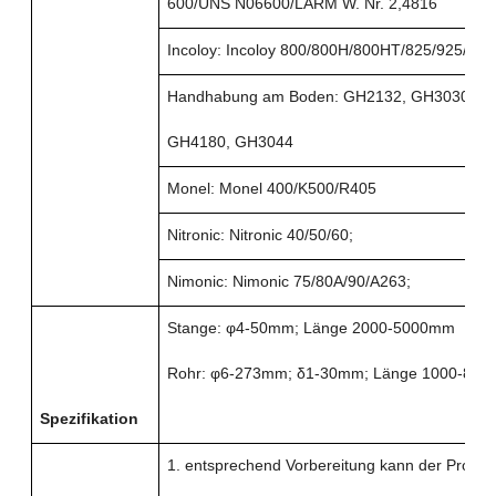
600/UNS N06600/LÄRM W. Nr. 2,4816
Incoloy: Incoloy 800/800H/800HT/825/925/926
Handhabung am Boden: GH2132, GH3030, G
GH4180, GH3044
Monel: Monel 400/K500/R405
Nitronic: Nitronic 40/50/60;
Nimonic: Nimonic 75/80A/90/A263;
Stange: φ4-50mm; Länge 2000-5000mm
Rohr: φ6-273mm; δ1-30mm; Länge 1000-80
Spezifikation
1. entsprechend Vorbereitung kann der Prozes