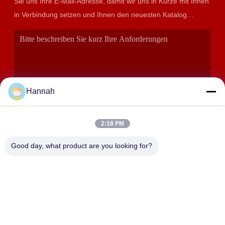
Sie uns Ihre E-Mail-Adresse, damit wir uns in Kürze mit Ihnen
in Verbindung setzen und Ihnen den neuesten Katalog
präsentieren können.
Hannah
2:18 PM
EINREICHUNGEN
Good day, what product are you looking for?
ANSCHRIFT
Räume 2408,2409,2410, Huakun-Gebäude, No.200 Abschnitt
2 Oststraße Xiangfu, Dongjing-Straße, Yuhua-Bezirk,
Changsha, China