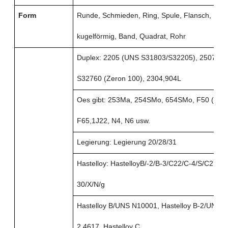
Form
Runde, Schmieden, Ring, Spule, Flansch, Diske
kugelförmig, Band, Quadrat, Rohr
Duplex: 2205 (UNS S31803/S32205), 2507 (U
S32760 (Zeron 100), 2304,904L
O
es gibt: 253Ma, 254SMo, 654SMo, F50 (UNS
F65,1J22, N4, N6 usw.
Legierung: Legierung 20/28/31
Hastelloy: HastelloyB/-2/B-3/C22/C-4/S/C276/
30/X/N/g
Hastelloy B/UNS N10001, Hastelloy B-2/UNS 
2,4617, Hastelloy C,